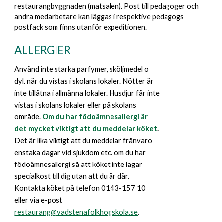
restaurangbyggnaden (matsalen). Post till pedagoger och
andra medarbetare kan läggas i respektive pedagogs
postfack som finns utanför expeditionen.
ALLERGIER
Använd inte starka parfymer, sköljmedel o
dyl. när du vistas i skolans lokaler. Nötter är
inte tillåtna i allmänna lokaler. Husdjur får inte
vistas i skolans lokaler eller på skolans
område.
Om du har födoämnesallergi är
det mycket viktigt att du meddelar köket
.
Det är lika viktigt att du meddelar frånvaro
enstaka dagar vid sjukdom etc. om du har
födoämnesallergi så att köket inte lagar
specialkost till dig utan att du är där.
Kontakta köket
på telefon 0143-157 10
eller via e-post
restaurang@vadstenafolkhogskola.se
.