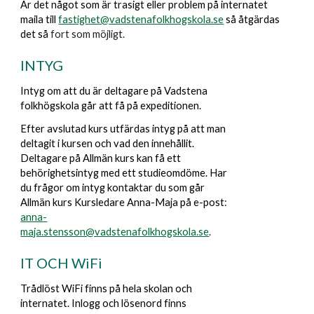
Är det något som är trasigt eller problem på internatet
maila till
fastighet@vadstenafolkhogskola.se
så åtgärdas
det så
fort som möjligt.
INTYG
Intyg om att du är deltagare på Vadstena
folkhögskola går att få på expeditionen.
Efter avslutad kurs utfärdas intyg på att man
deltagit i kursen och vad den innehållit.
Deltagare på Allmän kurs kan få ett
behörighetsintyg med ett studieomdöme. Har
du frågor om intyg kontaktar du som går
Allmän kurs Kursledare Anna-Maja på e-post
:
anna-
maja.stensson@vadstenafolkhogskola.se
.
I
T OCH WiFi
Trådlöst WiFi finns på hela skolan och
internatet. Inlogg och lösenord finns