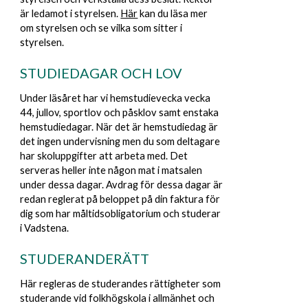
är ledamot i styrelsen.
Här
kan du läsa mer
om styrelsen och se vilka som sitter i
styrelsen
.
STUDIEDAGAR OCH LOV
Under läsåret har vi hemstudievecka vecka
44, jullov, sportlov och påsklov samt enstaka
hemstudiedagar. När det är hemstudiedag är
det ingen undervisning men du som deltagare
har skoluppgifter att arbeta med. Det
serveras heller inte någon mat i matsalen
under dessa dagar. Avdrag för dessa dagar är
redan reglerat på beloppet på din faktura för
dig som har måltidsobligatorium och studerar
i Vadstena.
STUD
ERANDERÄTT
Här regleras de studerandes rättigheter som
studerande vid folkhögskola i allmänhet och