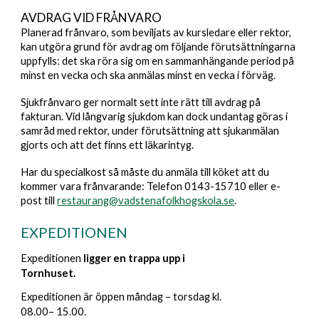
AVDRAG VID FRÅNVARO
Planerad frånvaro, som beviljats av kursledare eller rektor,
kan utgöra grund för avdrag om följande förutsättningarna
uppfylls: det ska röra sig om en sammanhängande period på
minst en vecka och ska anmälas minst en vecka i förväg.
Sjukfrånvaro ger normalt sett inte rätt till avdrag på
fakturan. Vid långvarig sjukdom kan dock undantag göras i
samråd med rektor, under förutsättning att sjukanmälan
gjorts och att det finns ett läkarintyg.
Har du specialkost så måste du anmäla till köket att du
kommer vara frånvarande: Telefon 0143-15710 eller e-
post till
restaurang@vadstenafolkhogskola.se
.
EXPEDITIONEN
Expeditionen
ligger en trappa upp i
Tornhuset.
Expeditionen är
öppen måndag – torsdag kl.
08.00– 15.00.