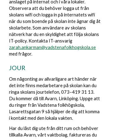
anslaget på internat och i våra lokaler.
Observera att du behöver logga ut från
skolans wifi och logga in på internatets wifi
när du som boende på skolan inte ägnar dig åt
skolarbete. Som användare av skolans
nätverk har du en skyldighet att följa skolans
IT-policy.
Kontakta IT-ansvarig
zarah.ankarman@vadstenafolkhogskola.se
med frågo
r.
JOUR
Om någonting av allvarligare art händer när
det inte finns medarbetare på skolan kan du
ringa skolans jourtelefon, 073–419 31 13.
Du kommer då till Avarn, Linköping. Uppge att
du ringer från Vadstena folkhögskola,
Lasarettsgatan 9 så hjälper de dig att komma
i kontakt med den lokala vakten.
Har du låst dig ute från ditt rum och behöver
tillkalla Avarn, vårt vaktbolag, faktureras du