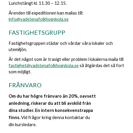
Lunchstängt kl. 11.30 – 12.15.
Ärenden till expeditionen kan mailas till:
info@vadstenafolkhogskola.se
FASTIGHETSGRUPP
Fastighetsgruppen städar och vårdar våra lokaler och
utemiljön.
Är det något som är trasigt eller problem i lokalerna maila till
fastighet@vadstenafolkhogskola.se
så åtgärdas det så fort
som möjligt.
FRÅNVARO
Om du har högre frånvaro än 20%, oavsett
anledning, riskerar du att bli avskild från
dina studier. En intern konsekvenstrappa
finns.
Vid frågor kring denna kontaktar du
din kursledare.