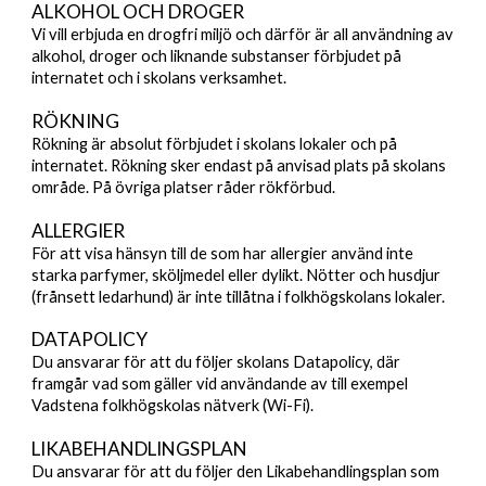
ALKOHOL OCH DROGER
Vi vill erbjuda en drogfri miljö och därför är all användning av
alkohol, droger och liknande substanser förbjudet på
internatet och i skolans verksamhet.
RÖKNING
Rökning är absolut förbjudet i skolans lokaler och på
internatet. Rökning sker endast på anvisad plats på skolans
område. På övriga platser råder rökförbud.
ALLERGIER
För att
visa hänsyn till de som har allergier använd inte
starka parfymer, sköljmedel eller dylikt. Nötter och husdjur
(frånsett ledarhund) är inte tillåtna i folkhögskolans lokaler.
DATAPOLICY
Du ansvarar för att du följer skolans Datapolicy, där
framgår vad som gäller vid användande av till exempel
Vadstena folkhögskolas nätverk (Wi-Fi).
LIKABEHANDLINGSPLAN
Du ansvarar för att du följer den Likabehandlingsplan som