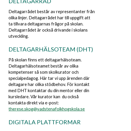
DELTAGARRÅD
Deltagarrådet består av representanter från
olika linjer. Deltagarrådet har till uppgift att
ta tillvara deltagarnas frågor på skolan.
Deltagarrådet är också drivande i skolans
utveckling.
DELTAGARHÄLSOTEAM (DHT)
På skolan finns ett deltagarhälsoteam.
Deltagarhälsoteamet består av olika
kompetenser så som skolkurator och
specialpedagog. Här tar vi upp ärenden där
deltagare har olika stödbehov. För kontakt
med DHT kontaktar du din mentor eller din
kursledare. Vår kurator kan du också
kontakta direkt via e-post
:
therese.skog@vadstenafolkhogskola.se
D
IGITALA PLATTFORMAR