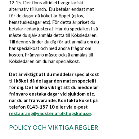
12.15. Det finns alltid ett vegetariskt
alternativ till lunch.
Du betalar endast mat
för de dagar då köket är öppet (ej lov,
hemstudiedagar etc). För detta är priset du
betalar redan justerat.
Har du specialkost så
måste du själv anmäla detta till
Köksledaren
.
Till denne vänder du dig för att anmäla om du
har specialkost och med andra frågor om
kosten. Frånvaro måste också anmälas till
Köksledaren om du har specialkost.
Det är viktigt att du meddelar specialkost
till köket då de lagar den maten speciellt
för dig
. D
et är lika vikt
i
gt att du meddelar
frånvaro enstaka dagar vid sjukdom etc.
när du är frånvarande
. Kontakta
köket
på
telefon 0143-157 10 eller via e-pos
t
restaurang@vadstenafolkhogskola.se
.
POLICY OCH VIKTIGA REGLER