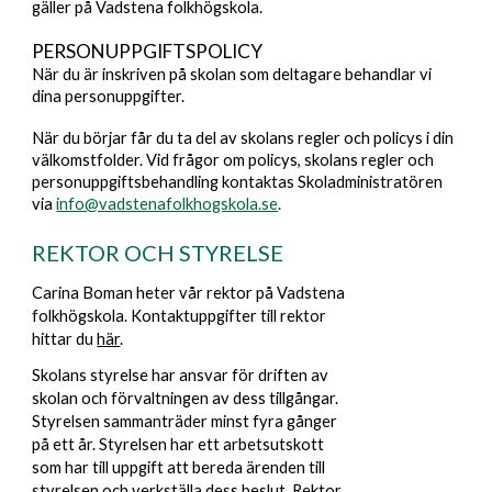
gäller på Vadstena folkhögskola.
PERSONUPPGIFTSPOLICY
När du är inskriven på skolan som deltagare behandlar vi
dina personuppgifter.
När du börjar får du ta del av skolans regler och policys i din
välkomstfolder. Vid frågor
om policys, skolans regler och
personuppgiftsbehandling kontaktas Skoladministratören
via
info@vadstenafolkhogskola.se
.
REKTOR OCH STYRELSE
Carina Boman heter vår rektor
på Vadstena
folkhögskola. Kontaktuppgifter till rektor
hittar du
här
.
Skolans styrelse har ansvar för driften av
skolan och förvaltningen av dess tillgångar.
Styrelsen sammanträder minst fyra gånger
på ett år. Styrelsen har ett arbetsutskott
som har till uppgift att bereda ärenden till
styrelsen och verkställa dess beslut. Rektor