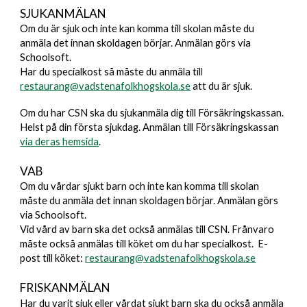
SJUKANMÄLAN
Om du är sjuk och inte kan komma till skolan måste du
anmäla det innan skoldagen börjar. Anmälan görs via
Schoolsoft.
Har du specialkost så måste du anmäla til
l
restaurang@vadstenafolkhogskola.se
att du är sjuk.
Om du har CSN ska du sjukanmäla dig till Försäkringskassan.
Helst på din första sjukdag. Anmälan till Försäkringskassan
via deras hemsida
.
VAB
Om du
vårdar sjukt barn och
inte kan komma till skolan
måste du anmäla det innan skoldagen börjar. Anmälan görs
via Schoolsoft.
Vid vård av barn ska det också anmälas till CSN.
Frånvaro
måste också anmälas till
köket
om du har specialkost.
E-
post till köket:
restaurang@vadstenafolkhogskola.se
FRISKANMÄLAN
Har du varit sjuk eller vårdat sjukt barn ska du också anmäla