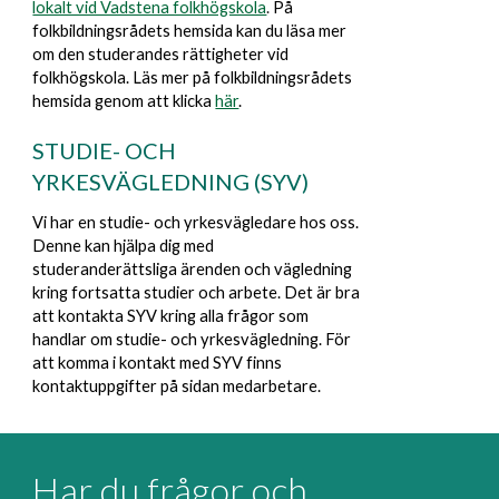
lokalt vid Vadstena folkhögskola
.
På
folkbildningsrådets hemsida kan du läsa mer
om den studerandes rättigheter vid
folkhögskola. Läs mer på folkbildningsrådets
hemsida genom att klicka
här
.
ST
UDIE- OCH
YRKESVÄGLEDNING (SYV)
Vi har en studie- och yrkesvägledare hos oss.
Denne kan hjälpa dig med
studeranderättsliga ärenden och vägledning
kring fortsatta studier och arbete. Det är bra
att kontakta SYV kring alla frågor som
handlar om studie- och yrkesvägledning. För
att komma i kontakt med SYV finns
kontaktuppgifter på sidan medarbetare.
Har du frågor och