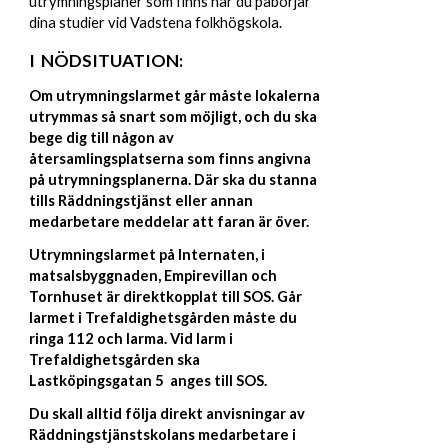
utrymningsplaner som finns när du påbörjar
dina studier vid Vadstena folkhögskola.
I NÖDSITUATION:
Om utrymningslarmet går måste lokalerna
utrymmas så snart som möjligt, och du ska
bege dig till någon av
återsamlingsplatserna som finns angivna
på utrymningsplanerna. Där ska du stanna
tills Räddningstjänst eller annan
medarbetare meddelar att faran är över.
Utrymningslarmet på Internaten, i
matsalsbyggnaden, Empirevillan och
Tornhuset är direktkopplat till SOS. Går
larmet i Trefaldighetsgården måste du
ringa 112 och larma. Vid larm i
Trefaldighetsgården ska
Lastköpingsgatan 5 anges till SOS.
Du skall alltid följa direkt anvisningar av
Räddningstjänst
skolans medarbetare i