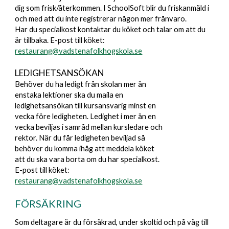
dig som frisk/återkommen. I SchoolSoft blir du friskanmäld i
och med att du inte registrerar någon mer frånvaro.
Har du specialkost kontaktar du köket och talar om att du
är tillbaka.
E-post till köket:
restaurang@vadstenafolkhogskola.se
LEDIGHETSANSÖKAN
Behöver du ha ledigt från skolan mer än
enstaka lektioner ska du maila en
ledighetsansökan till kursansvarig minst en
vecka före ledigheten. Ledighet i mer än en
vecka beviljas i samråd mellan kursledare och
rektor. När du får ledigheten beviljad så
behöver du komma ihåg att meddela köket
att du ska vara borta om du har specialkost.
E-post till köket
:
restaurang@vadstenafolkhogskola.se
F
ÖRSÄKRING
Som deltagare är du försäkrad, under skoltid och på väg till