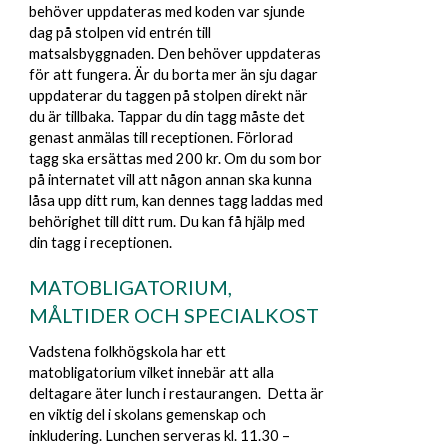
behöver uppdateras med koden var sjunde
dag på stolpen vid entrén till
matsalsbyggnaden. Den behöver uppdateras
för att fungera. Är du borta mer än sju dagar
uppdaterar du taggen på stolpen direkt när
du är tillbaka. Tappar du din tagg måste det
genast anmälas till receptionen. Förlorad
tagg ska ersättas med 200 kr. Om du som bor
på internatet vill att någon annan ska kunna
låsa upp ditt rum, kan dennes tagg laddas med
behörighet till ditt rum. Du kan få hjälp med
din tagg i receptionen.
MATOBLIGATORIUM,
MÅLTIDER OCH SPECIALKOST
Vadstena folkhögskola har ett
matobligatorium vilket innebär att alla
deltagare äter lunch i restaurangen. Detta är
en viktig del i skolans gemenskap och
inkludering. Lunchen serveras kl. 11.30 –