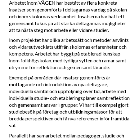
Arbetet inom VÄGEN har bestått av flera konkreta
insatser som genomförts i deltagarnas vardag på skolan
och inom skolornas verksamhet. Insatserna har haft ett
gemensamt fokus på att stärka deltagarnas möjligheter
att ta nästa steg mot arbete eller vidare studier.
Inom projektet har olika arbetssätt och metoder använts
och vidareutvecklats utifrån skolornas erfarenheter och
kompetens. Arbetet har byggt på etablerad kunskap
inom folkhögskolan, med tydliga syften och ramar samt
utrymme för reflektion och gemensamt lärande.
Exempel på områden där insatser genomförts är
mottagande och introduktion av nya deltagare,
individuella samtal och uppföljning över tid, arbete med
individuella studie- och etableringsplaner samt reflektion
och gemensamt ansvar i grupper. Vi har till exempel gjort
studiebesök på företag och utbildningsmässor för att
bredda perspektiven och få nya referenser inför framtida
val.
Parallellt har samarbetet mellan pedagoger, studie och